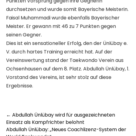
Punkten Vorsprung gegen ihre Gegnerin
durchsetzen und wurde somit Bayerische Meisterin.
Faisal Muhammadi wurde ebenfalls Bayerischer
Meister. Er gewann mit 46 zu 7 Punkten gegen
seinen Gegner.
Dies ist ein sensationeller Erfolg, den der Ünlübay e.
V. durch hartes Training erreicht hat. Auf der
Vereinswertung stand der Taekwondo Verein aus
Ochsenhausen auf dem 8. Platz. Abdullah Ünlübay, 1.
Vorstand des Vereins, ist sehr stolz auf diese
Ergebnisse.
Post
←
Abdullah Ünlübay wird für ausgezeichneten
Einsatz als Kampfrichter belohnt
navigation
Abdullah Ünlübay: „Neues Coachlizenz-System der